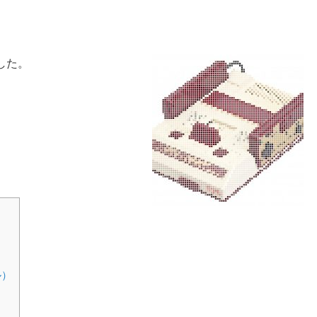
した。
ル）