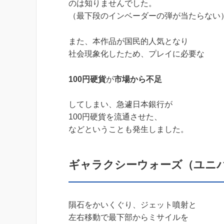
のは知りませんでした。
（最下段のインベーダーの弾が当たらない
また、本作品が国民的人気となり
社会現象化したため、プレイに必要な
100円硬貨
が
市場から
不足
してしまい、急遽日本銀行が
100円硬貨を流通させた、
などということも発生しました。
ギャラクシーウォーズ（ユニ
隕石をかいくぐり、ジェット噴射と
左右移動で最下部からミサイルを